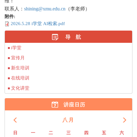
维！
联系人：
shining@xmu.edu.cn
（李老师）
附件:
2026.5.28 i学堂 AI检索.pdf
i学堂
宣传月
新生培训
在线培训
文化讲堂
八月
前
后
日
一
二
三
四
五
六